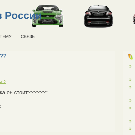
 России
 ТЕМУ
СВЯЗЬ
???
ы: 2
ока он стоит??????”
: