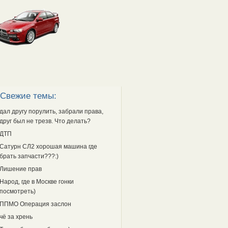
Свежие темы:
дал другу порулить, забрали права,
друг был не трезв. Что делать?
ДТП
Сатурн СЛ2 хорошая машина где
брать запчасти???:)
Лишение прав
Народ, где в Москве гонки
посмотреть)
ППМО Операция заслон
чё за хрень