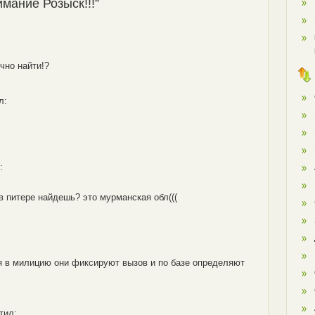
имание Розыск!!!”
чно найти!?
л:
:
о в питере найдешь? это мурманская обл(((
в милицию они фиксируют вызов и по базе определяют
тил: