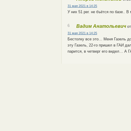
31 мая 2021 в 14:25
У них 51 рег. не бъётся по базе.. В
6
Вадим Анатольевич
от
31 мая 2021 в 14:25
Бестолку все это… Меня Газель дол
эту Газель, 22-го пришел в ГАИ да
парится, в четверг его видел… А 