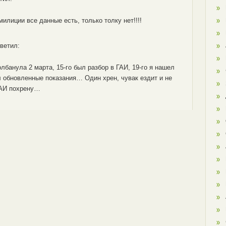
 милиции все данные есть, только толку нет!!!!
ветил:
банула 2 марта, 15-го был разбор в ГАИ, 19-го я нашел
л обновленные показания… Один хрен, чувак ездит и не
ГАИ похрену…