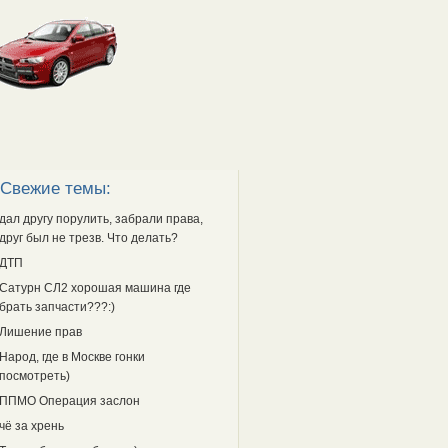
Свежие темы:
дал другу порулить, забрали права,
друг был не трезв. Что делать?
ДТП
Сатурн СЛ2 хорошая машина где
брать запчасти???:)
Лишение прав
Народ, где в Москве гонки
посмотреть)
ППМО Операция заслон
чё за хрень