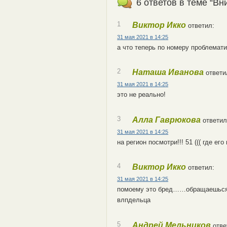
6 ответов в теме “Вн
1
Виктор Икко
ответил:
31 мая 2021 в 14:25
а что теперь по номеру проблемати
2
Наташа Иванова
ответи
31 мая 2021 в 14:25
это не реально!
3
Алла Гаврюкова
ответил
31 мая 2021 в 14:25
на регион посмотри!!! 51 ((( где ег
4
Виктор Икко
ответил:
31 мая 2021 в 14:25
помоему это бред……обращаешься 
влпдельца
5
Андрей Мельников
отве