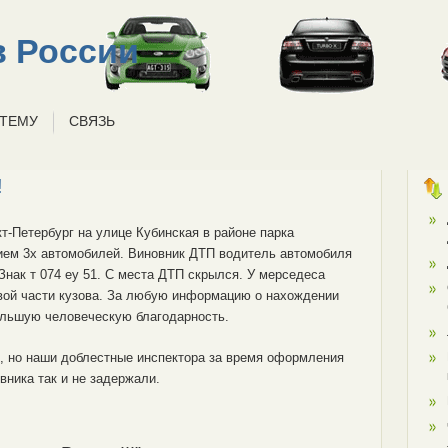
 России
 ТЕМУ
СВЯЗЬ
!
кт-Петербург на улице Кубинская в районе парка
ием 3х автомобилей. Виновник ДТП водитель автомобиля
 Знак т 074 еу 51. С места ДТП скрылся. У мерседеса
вой части кузова. За любую информацию о нахождении
ольшую человеческую благодарность.
е, но наши доблестные инспектора за время оформления
овника так и не задержали.