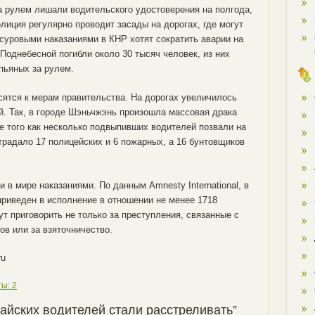
за рулем лишали водительского удостоверения на полгода,
лиция регулярно проводит засады на дорогах, где могут
суровыми наказаниями в КНР хотят сократить аварии на
 Поднебесной погибли около 30 тысяч человек, из них
пьяных за рулем.
сятся к мерам правительства. На дорогах увеличилось
й. Так, в городе Шэньчжэнь произошла массовая драка
е того как несколько подвыпивших водителей позвали на
традало 17 полицейских и 6 пожарных, а 16 бунтовщиков
в мире наказаниями. По данным Amnesty International, в
приведен в исполнение в отношении не менее 1718
ут приговорить не только за преступления, связанные с
гов или за взяточничество.
ru
ы: 2
тайских водителей стали расстреливать”