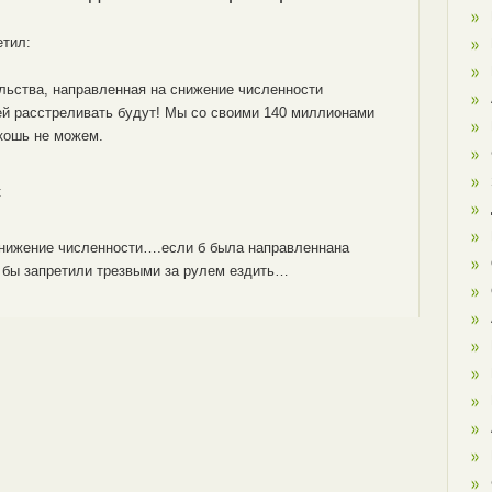
етил:
льства, направленная на снижение численности
ей расстреливать будут! Мы со своими 140 миллионами
кошь не можем.
:
снижение численности….если б была направленнана
 бы запретили трезвыми за рулем ездить…