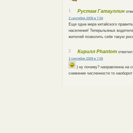
1
Рустам Гатауллин
отв
2 сентября 2009 в 7:04
Еще одна мера китайского правите
населения! Теперьпьяных водител
жителей позволить себе такую рос
2
Кирилл Phantom
ответил
2 сентября 2009 в 7:05
) ну почему? направленна на 
снижение численности то наоборот