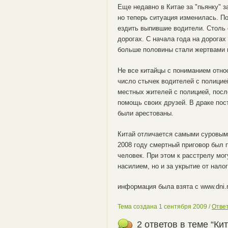
Еще недавно в Китае за "пьянку" 
но теперь ситуация изменилась. По
ездить выпившие водители. Столь 
дорогах. С начала года на дорогах
больше половины стали жертвами 
Не все китайцы с пониманием отно
число стычек водителей с полицие
местных жителей с полицией, посл
помощь своих друзей. В драке пос
были арестованы.
Китай отличается самыми суровыми 
2008 году смертный приговор был 
человек. При этом к расстрелу мог
насилием, но и за укрытие от нало
информация была взята с www.dni.
Тема создана 1 сентября 2009 /
Ответ
2 ответов в теме “Ки