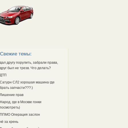
Свежие темы:
дал другу порулить, забрали права,
друг был не трезв. Что делать?
ДТП
Сатурн СЛ2 хорошая машина где
брать запчасти???:)
Лишение прав
Народ, где в Москве гонки
посмотреть)
ППМО Операция заслон
чё за хрень