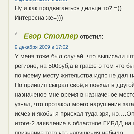
Ну и как продвигаеться дельце то? =))
Интересна же=)))
9
Егор Столлер
ответил:
9 декабря 2009 в 17:02
У меня тоже был случай, что выписали ш
регионе, на 500руб,а в графе о том что б
по моему месту жительства идпс не дал н
Но принцип сыграл своё,я поехал в другой
назначеное мне время в назначеное место
узнал, что протакол моего нарушения за
исчез и якобы я приехал туда зря, но….О
итоге-2 заявление в областное ГИБДД на 
признание того что нарушения небыло…